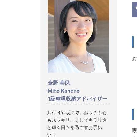
お
金野 美保
Miho Kaneno
1級整理収納アドバイザー
片付けや収納で、おウチも心
もスッキリ、そしてキラリ☆
と輝く日々を過ごすお手伝
家
い！