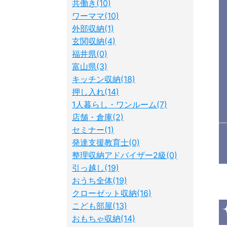
共働き(10)
ワーママ(10)
外部収納(1)
玄関収納(4)
福井県(0)
富山県(3)
キッチン収納(18)
押し入れ(14)
1人暮らし・ワンルーム(7)
店舗・倉庫(2)
セミナー(1)
発達支援教育士(0)
整理収納アドバイザー2級(0)
引っ越し(19)
おうち全体(19)
クローゼット収納(16)
こども部屋(13)
おもちゃ収納(14)