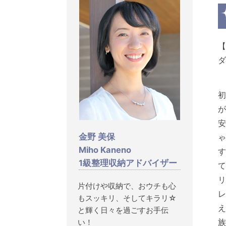
ダ
初
が
安
金野 美保
ゃ
Miho Kaneno
す
1級整理収納アドバイザー
て
リ
片付けや収納で、おウチも心
レ
もスッキリ、そしてキラリ☆
え
と輝く日々を過ごすお手伝
族
い！