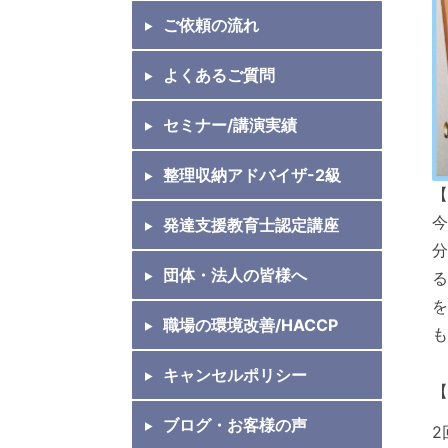
ご依頼の流れ
よくあるご質問
セミナー/講演実績
整理収納アドバイザ-2級
【
今
発達支援教育士認定講座
分
団体・法人の皆様へ
る
を
職場の環境改善/HACCP
も
キャンセルポリシー
ブログ・お客様の声
2